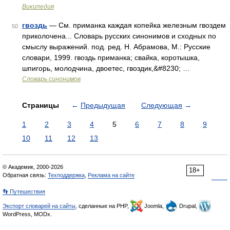
Википедия
гвоздь
— См. приманка каждая копейка железным гвоздем
50
приколочена... Словарь русских синонимов и сходных по
смыслу выражений. под. ред. Н. Абрамова, М.: Русские
словари, 1999. гвоздь приманка; свайка, коротышка,
шпигорь, молодчина, двоетес, гвоздик,&#8230; …
Словарь синонимов
Страницы
←
Предыдущая
Следующая
→
1
2
3
4
5
6
7
8
9
10
11
12
13
© Академик, 2000-2026
18+
Обратная связь:
Техподдержка
,
Реклама на сайте
👣 Путешествия
Экспорт словарей на сайты
, сделанные на PHP,
Joomla,
Drupal,
WordPress, MODx.