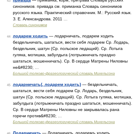
привада
— приманка, корм, притрава Словарь русских
43
синонимов. привада см. приманка Словарь синонимов
русского языка. Практический справочник. М.: Русский язык.
З. Е. Александрова. 2011 …
Словарь синонимов
лодарем ходить
— лодарничать, лодарем ходить
44
бездельничать, шататься, вести себя лодарем Ср. Лодарь,
бездельник, шатун (Ср. польское ледащий). Ср. Лотыга
гуляка, мотишка, забулдыга (лотрыжничать праздно
шататься, мошенничать). Ср. В сердце Матрены Ниловны
не&#8230; …
Большой толково-фразеологический словарь Михельсона
лодарничать{, лодарем ходить}
— бездельничать,
45
шататься, вести себя лодарем Ср. Лодарь, бездельник,
шатун (Ср. польское ледащий). Ср. Лотыга гуляка, мотишка,
забулдыга (лотрыжничать праздно шататься, мошенничать).
Ср. В сердце Матрены Ниловны не закрывалась рана
горечи против&#8230; …
Большой толково-фразеологический словарь Михельсона
Лодарничать
— Лодарничать, лодаремъ ходить
46