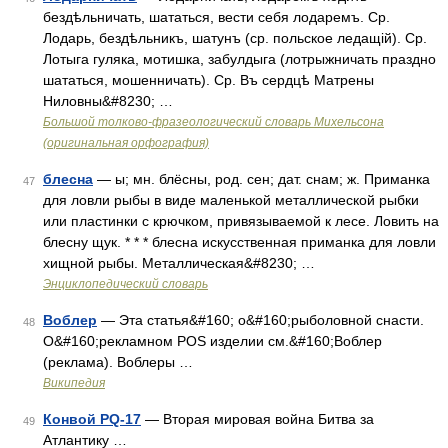
бездѣльничать, шататься, вести себя лодаремъ. Ср.
Лодарь, бездѣльникъ, шатунъ (ср. польское ледащій). Ср.
Лотыга гуляка, мотишка, забулдыга (лотрыжничать праздно
шататься, мошенничать). Ср. Въ сердцѣ Матрены
Ниловны&#8230; …
Большой толково-фразеологический словарь Михельсона
(оригинальная орфография)
блесна
— ы; мн. блёсны, род. сен; дат. снам; ж. Приманка
47
для ловли рыбы в виде маленькой металлической рыбки
или пластинки с крючком, привязываемой к лесе. Ловить на
блесну щук. * * * блесна искусственная приманка для ловли
хищной рыбы. Металлическая&#8230; …
Энциклопедический словарь
Воблер
— Эта статья&#160; о&#160;рыболовной снасти.
48
О&#160;рекламном POS изделии см.&#160;Воблер
(реклама). Воблеры …
Википедия
Конвой PQ-17
— Вторая мировая война Битва за
49
Атлантику …